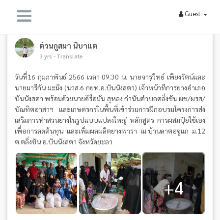
Guest
ต่วนกูสมา นิบาแต
3 yrs
- Translate
วันที่16 กุมภาพันธ์ 2566 เวลา 09.30 น. นายจารุวิทย์ เพียงรัตน์และ
นายมารีกัน มะมิง (นวส.6 กยท.อ.บันนังสตา) เจ้าหน้าทีการยางอำเภอ
บันนังสตา พร้อมด้วยนายดีรือมัน สุหลง กำนันตำบลตลิ่งชัน ผช/ผรส/
บัณทิตอาสาฯ และเกษตรกรในพื้นที่เข้าร่วมการฝึกอบรมโครงการส่ง
เสริมการทำสวนยางในรูปแบบแปลงใหญ่ หลักสูตร การผสมปุ๋ยใช้เอง
เพื่อการลดต้นทุน และเพิ่มผลผลิตยางพารา ณ.บ้านลาตอซูแก ม.12
ต.ตลิ่งชัน อ.บันนังสตา จังหวัดยะลา
+4