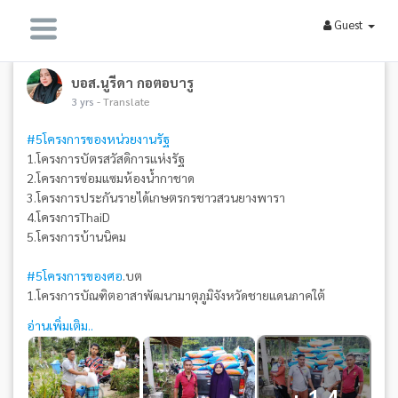
Guest
บอส.นูรีดา กอตอบารู
3 yrs
- Translate
#5โครงการของหน่วยงานรัฐ
1.โครงการบัตรสวัสดิการแห่งรัฐ
2.โครงการซ่อมแซมห้องน้ำกาชาด
3.โครงการประกันรายได้เกษตรกรชาวสวนยางพารา
4.โครงการThaiD
5.โครงการบ้านนิคม
#5โครงการของศอ
.บต
1.โครงการบัณฑิตอาสาพัฒนามาตุภูมิจังหวัดชายแดนภาคใต้
2.โครงการสนับสนุนอาหารกลางวันเด็กนักเรียนโรงเรียนตาดีกา
อ่านเพิ่มเติม..
3.โครงการเสริมสร้างความเข้มแข็งให้กับหมู่บ้านชุมชนและตำบล
จังหวัดขายแดนภาคใต้ ภายใต้โครงการตำบลมั่นคง มั่งคั่ง ยั่งยืน
4.โครงการเยียวยาให้กับครอบครัวที่เกิดเหตุการณ์ความไม่สงบใน
พื้นที่ 3 จชต.